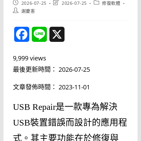
Post
Post
Post
2026-07-25
2026-07-25
修復軟體
published:
last
category:
Post
謝慶憲
modified:
author:
F
L
X
a
i
9,999 views
c
n
最後更新時間： 2026-07-25
e
e
文章發佈時間： 2023-11-01
b
USB Repair是一款專為解決
o
USB裝置錯誤而設計的應用程
o
式。其主要功能在於修復與
k