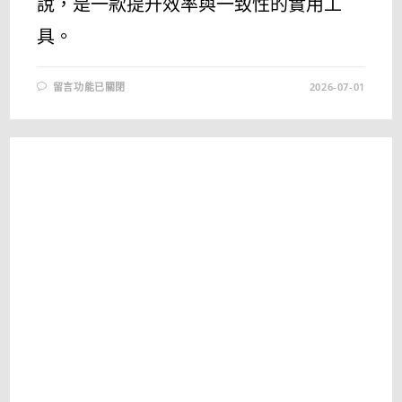
說，是一款提升效率與一致性的實用工
具。
在
留言功能已關閉
2026-07-01
〈GETPIXELCOLOR
最
新
中
文
版
下
載
與
使
用
教
學
｜
桌
面
像
素
取
色
工
具
完
整
指
南〉
中