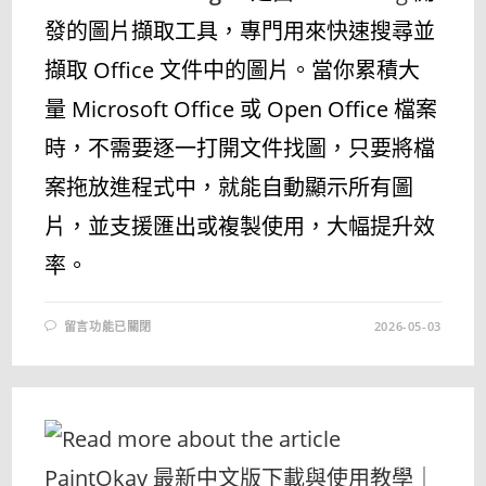
發的圖片擷取工具，專門用來快速搜尋並
擷取 Office 文件中的圖片。當你累積大
量 Microsoft Office 或 Open Office 檔案
時，不需要逐一打開文件找圖，只要將檔
案拖放進程式中，就能自動顯示所有圖
片，並支援匯出或複製使用，大幅提升效
率。
在
留言功能已關閉
2026-05-03
〈OFFICE.FILES.IMAGES
最
新
中
文
版
下
載
與
使
用