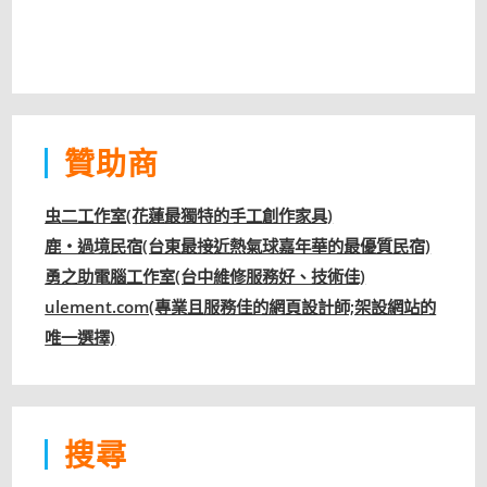
贊助商
虫二工作室(花蓮最獨特的手工創作家具)
鹿‧過境民宿(台東最接近熱氣球嘉年華的最優質民宿)
勇之助電腦工作室(台中維修服務好、技術佳)
ulement.com(專業且服務佳的網頁設計師;架設網站的
唯一選擇)
搜尋