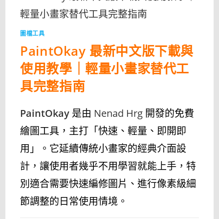
教
學
｜
快
速
圖檔工具
擷
取
PaintOkay 最新中文版下載與
OFFICE
文
件
使用教學｜輕量小畫家替代工
圖
片
工
具完整指南
具〉
中
PaintOkay
是由
Nenad Hrg
開發的免費
繪圖工具，主打「快速、輕量、即開即
用」。它延續傳統小畫家的經典介面設
計，讓使用者幾乎不用學習就能上手，特
別適合需要快速編修圖片、進行像素級細
節調整的日常使用情境。