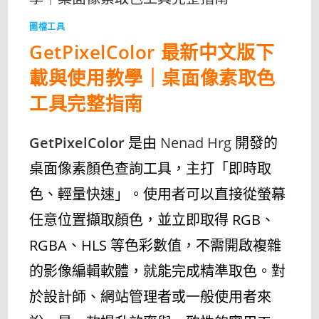
DNG
圖
片
圖檔工具
轉
換
GetPixelColor 最新中文版下
工
具
（WINDOWS/MAC）〉
載與使用教學｜桌面像素取色
中
工具完整指南
GetPixelColor
是由
Nenad Hrg
開發的
桌面像素顏色查詢工具，主打「即時取
色、輕量快速」。使用者可以直接從螢幕
任意位置擷取顏色，並立即取得 RGB、
RGBA、HLS 等色彩數值，不需開啟複雜
的影像編輯軟體，就能完成精準取色。對
於設計師、網站管理者或一般使用者來