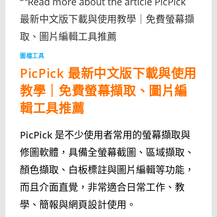
版
下
載
與
教
學
｜
圖
片
圖檔工具
批
次
PicPick 最新中文版下載與使用
縮
放、
轉
教學｜免費螢幕擷取、圖片編
檔、
重
新
輯工具推薦
命
名〉
中
PicPick
是不少使用者常用的螢幕擷取與
修圖軟體，具備全螢幕截圖、區域擷取、
顏色擷取、白板標註與圖片編輯等功能，
而且介面直覺，非常適合日常工作、教
學、簡報與網頁設計使用。