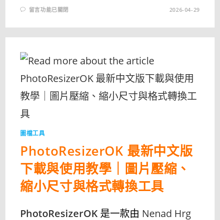
在
留言功能已關閉
2026-04-29
〈PAINTOKAY
最
新
中
文
版
下
載
與
使
用
教
學
｜
輕
量
小
畫
家
圖檔工具
替
代
PhotoResizerOK 最新中文版
工
具
完
下載與使用教學｜圖片壓縮、
整
指
南〉
縮小尺寸與格式轉換工具
中
PhotoResizerOK
是一款由
Nenad Hrg