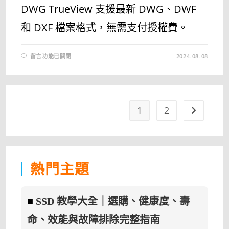
DWG TrueView 支援最新 DWG、DWF
和 DXF 檔案格式，無需支付授權費。
在
留言功能已關閉
2024-08-08
〈AUTODESK
DWG
TRUEVIEW
2024
24.3.61.0
–
免
費
1
2
Go to the 
的
DWG
檔
案
檢
視
軟
體〉
熱門主題
中
■
SSD 教學大全｜選購、健康度、壽
命、效能與故障排除完整指南