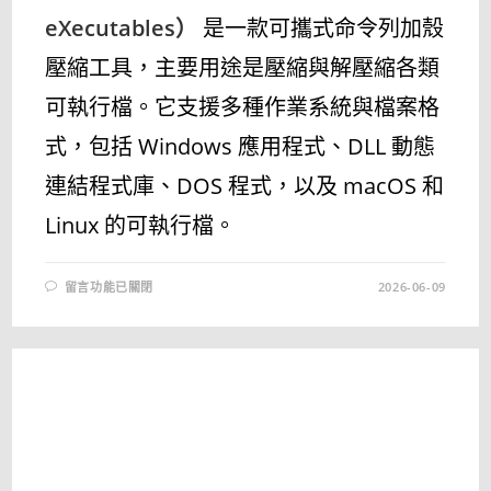
eXecutables）
是一款可攜式命令列加殼
壓縮工具，主要用途是壓縮與解壓縮各類
可執行檔。它支援多種作業系統與檔案格
式，包括 Windows 應用程式、DLL 動態
連結程式庫、DOS 程式，以及 macOS 和
Linux 的可執行檔。
在
留言功能已關閉
2026-06-09
〈UPX
最
新
中
文
版
下
載
與
使
用
教
學
｜