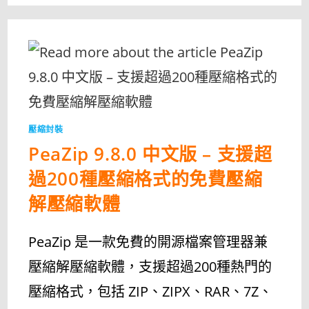
最
新
中
文
版
下
載
與
使
用
教
學
｜
免
壓縮封裝
費
開
PeaZip 9.8.0 中文版 – 支援超
源
壓
縮
過200種壓縮格式的免費壓縮
工
具
完
解壓縮軟體
整
指
南〉
中
PeaZip 是一款免費的開源檔案管理器兼
壓縮解壓縮軟體，支援超過200種熱門的
壓縮格式，包括 ZIP、ZIPX、RAR、7Z、