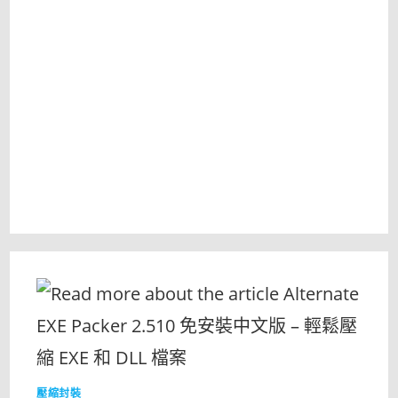
可
執
行
檔
加
殼
壓
縮
工
具
完
整
指
南〉
中
壓縮封裝