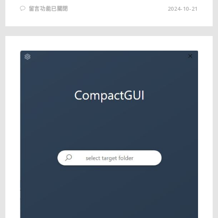
在
留言功能已關閉
2024-10-21
〈ALTERNATE
EXE
PACKER
2.510
免
安
裝
中
文
版
–
輕
鬆
壓
縮
EXE
和
DLL
檔
案〉
中