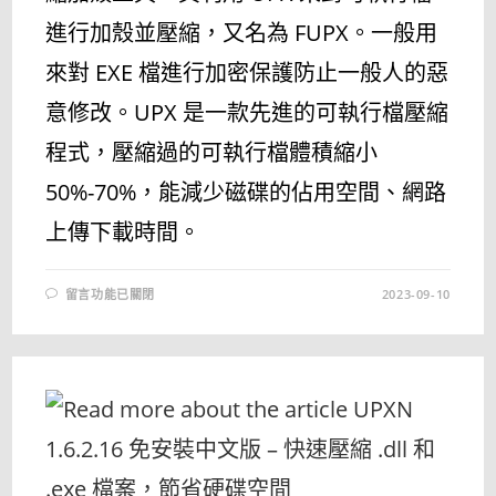
進行加殼並壓縮，又名為 FUPX。一般用
來對 EXE 檔進行加密保護防止一般人的惡
意修改。UPX 是一款先進的可執行檔壓縮
程式，壓縮過的可執行檔體積縮小
50%-70%，能減少磁碟的佔用空間、網路
上傳下載時間。
在
留言功能已關閉
2023-09-10
〈FREE
UPX
3.2
免
安
裝
中
文
版
–
UPX
加
殼
壓