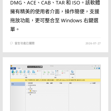
DMG、ACE、CAB、TAR 和 ISO。該軟體
擁有精美的使用者介面，操作簡便，支援
拖放功能，更可整合至 Windows 右鍵選
單。
在
留言功能已關閉
2026-07-27
〈PEAZIP
9.8.0
中
文
版
–
支
援
超
過
200
種
壓
縮
格
式
的
免
費
壓
縮