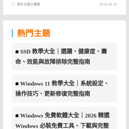
在
留言功能已關閉
2018-04-22
〈CUTTER
5-
檔
案
分
割、
合
熱門主題
併
工
具〉
中
■
SSD 教學大全｜選購、健康度、壽
命、效能與故障排除完整指南
■
Windows 11 教學大全｜系統設定、
操作技巧、更新修復完整指南
■
Windows 免費軟體大全｜2026 精選
Windows 必裝免費工具、下載與完整