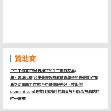
贊助商
虫二工作室(花蓮最獨特的手工創作家具)
鹿‧過境民宿(台東最接近熱氣球嘉年華的最優質民宿)
勇之助電腦工作室(台中維修服務好、技術佳)
ulement.com(專業且服務佳的網頁設計師;架設網站的
唯一選擇)