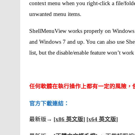
context menu when you right-click a file/fol
unwanted menu items.
ShellMenuView works properly on Windows 
and Windows 7 and up. You can also use Sh
list, but the disable/enable feature won’t wor
任何軟體在執行操作上都有一定的風險，
官方下載連結：
最新版→
[x86 英文版]
[x64 英文版]