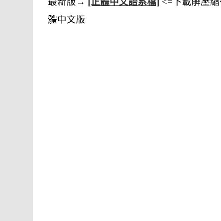
最新版→
[正體中文語系檔]
<=下載解壓
體中文版