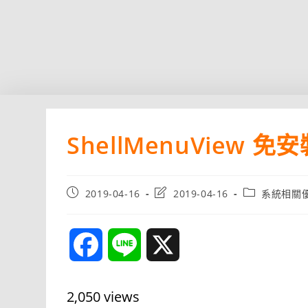
ShellMenuView
Post
Post
Post
2019-04-16
2019-04-16
系統相關
published:
last
category:
modified:
F
L
X
a
i
2,050 views