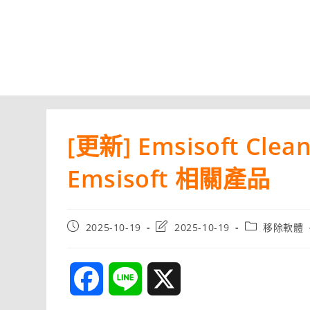
[更新] Emsisoft Clean
Emsisoft 相關產品
Post
Post
Post
2025-10-19
2025-10-19
移除軟體
published:
last
category:
modified:
F
L
X