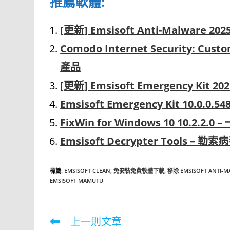
推薦軟體:
[更新] Emsisoft Anti-Malware 
Comodo Internet Security: Cust
產品
[更新] Emsisoft Emergency Ki
Emsisoft Emergency Kit 1
FixWin for Windows 10 10.2.2
Emsisoft Decrypter Tools –
標籤
:
EMSISOFT CLEAN
,
免安裝免費軟體下載
,
移除 EMSISOFT ANTI-M
EMSISOFT MAMUTU
上一則文章
Read