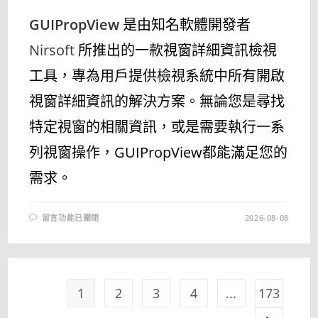
GUIPropView
是由知名軟體開發者
Nirsoft
所推出的一款視窗詳細資訊檢視
工具，專為用戶提供檢視系統中所有開啟
視窗詳細資訊的解決方案。無論您是尋找
特定視窗的相關資訊，或是需要執行一系
列視窗操作，GUIPropView都能滿足您的
需求。
在
留言功能已關閉
2026-08-08
〈GUIPROPVIEW
1.32
免
安
裝
中
文
版
1
2
3
4
...
173
–
視