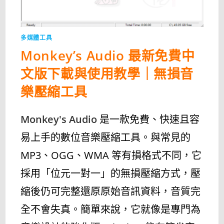
能
優
化
完
整
使
多媒體工具
用
教
Monkey’s Audio 最新免費中
學〉
中
文版下載與使用教學｜無損音
樂壓縮工具
Monkey's Audio
是一款免費、快速且容
易上手的數位音樂壓縮工具。與常見的
MP3、OGG、WMA 等有損格式不同，它
採用「位元一對一」的無損壓縮方式，壓
縮後仍可完整還原原始音訊資料，音質完
全不會失真。簡單來說，它就像是專門為