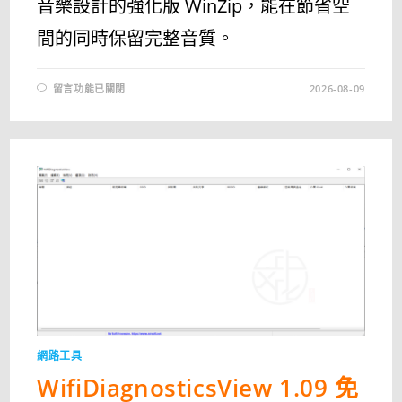
音樂設計的強化版 WinZip，能在節省空
間的同時保留完整音質。
在
留言功能已關閉
2026-08-09
〈MONKEY’S
AUDIO
最
新
免
費
中
文
版
下
載
與
使
用
教
學
｜
無
損
音
樂
壓
縮
網路工具
工
具〉
WifiDiagnosticsView 1.09 免
中