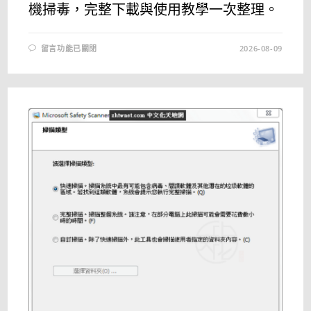
機掃毒，完整下載與使用教學一次整理。
在
留言功能已關閉
2026-08-09
〈DR.WEB
LIVEDISK
最
新
版
下
載
｜
USB
開
機
掃
毒、
離
線
病
毒
清
除
與
系
統
救
援
教
學〉
中