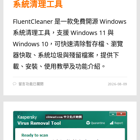
系統清理工具
FluentCleaner 是一款免費開源 Windows
系統清理工具，支援 Windows 11 與
Windows 10，可快速清除暫存檔、瀏覽
器快取、系統垃圾與殘留檔案，提供下
載、安裝、使用教學及功能介紹。
在
留言功能已關閉
2026-08-09
〈FLUENTCLEANER
最
新
中
文
版
下
載
與
教
學
｜
免