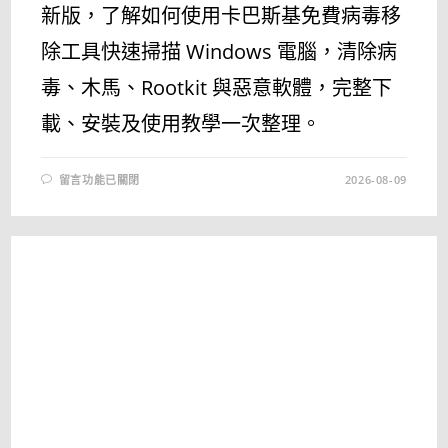
新版，了解如何使用卡巴斯基免費病毒移
除工具快速掃描 Windows 電腦，清除病
毒、木馬、Rootkit 與惡意軟體，完整下
載、安裝及使用教學一次整理。
在
留言功能已關閉
2026-08-09
〈KASPERSKY
VIRUS
REMOVAL
TOOL
最
新
版
下
載
｜
卡
巴
斯
基
免
費
掃
毒
工
具