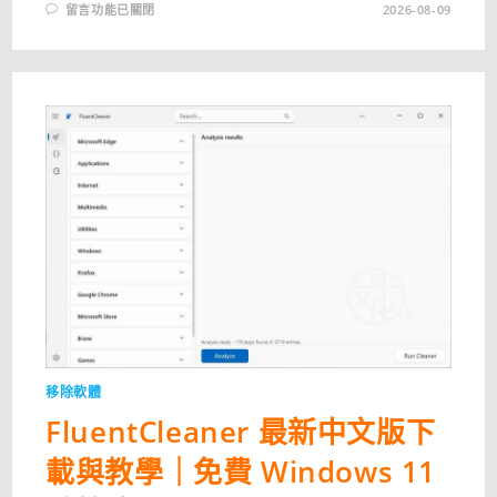
在
留言功能已關閉
2026-08-09
〈MICROSOFT
SAFETY
SCANNER
最
新
版
下
載
｜
WINDOWS
病
毒
掃
描
工
具
完
整
教
學
（2026）〉
中
移除軟體
FluentCleaner 最新中文版下
載與教學｜免費 Windows 11