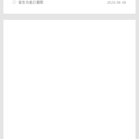
在
留言功能已關閉
2026-08-08
〈WIFIDIAGNOSTICSVIEW
1.09
免
安
裝
中
文
版
–
即
時
監
控
無
線
網
路
服
務〉
中