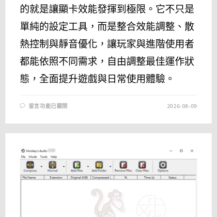
的就是讓顯卡效能發揮到極限。它不只是
單純的設定工具，而是整合效能調整、散
熱控制與靜音優化，讓玩家與進階使用者
都能依照不同需求，自由調整最佳運作狀
態，全面提升遊戲與日常使用體驗。
在
留言功能已關閉
2026-08-09
〈ASUS
GPU
TWEAK
最
新
中
文
版
下
載
｜
顯
卡
超
頻
與
效