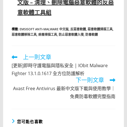
文版 – 清理、刪除電腦惡意軟體的反惡
意軟體工具組
標籤
:
EMSISOFT ANTI-MALWARE 中文版
,
反惡意軟體
,
惡意軟體掃描工具
,
惡意軟體移除工具
,
病毒掃描工具
,
防止惡意軟體入侵
,
防毒軟體
上一則文章
Read
more
[更新]即時守護電腦與隱私安全 | IObit Malware
articles
Fighter 13.1.0.1617 全方位防護解析
下一則文章
Avast Free Antivirus 最新中文版下載與使用教學｜
免費防毒軟體完整指南
您可能也喜歡