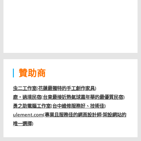
贊助商
虫二工作室(花蓮最獨特的手工創作家具)
鹿‧過境民宿(台東最接近熱氣球嘉年華的最優質民宿)
勇之助電腦工作室(台中維修服務好、技術佳)
ulement.com(專業且服務佳的網頁設計師;架設網站的
唯一選擇)