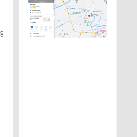
e
能
，