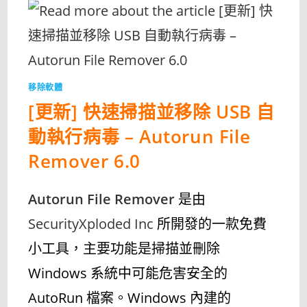
驅
動
完
整
移
除
｜
官
方
一
移除軟體
鍵
清
[更新] 快速掃描並移除 USB 自
除
工
具〉
動執行病毒 – Autorun File
中
Remover 6.0
Autorun File Remover
是由
SecurityXploded Inc
所開發的一款免費
小工具，主要功能是掃描並刪除
Windows 系統中可能危害安全的
AutoRun 檔案。Windows 內建的