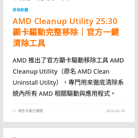
隱
私
移除軟體
又
省
AMD Cleanup Utility 25.30
空
間〉
中
顯卡驅動完整移除｜官方一鍵
清除工具
AMD 推出了官方顯卡驅動移除工具
AMD
Cleanup Utility
（原名 AMD Clean
Uninstall Utility），專門用來徹底清除系
統內所有 AMD 相關驅動與應用程式。
在
留言功能已關閉
2026-02-03
〈AMD
CLEANUP
UTILITY
25.30
顯
卡