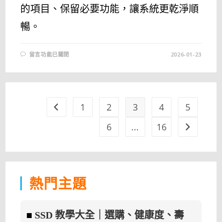
的項目、保留必要功能，讓系統更乾淨順
暢。
在
留言功能已關閉
2026-01-23
〈[更
新]
快
速
移
除
華
碩
1
2
3
4
5
Go to the previous page
內
建
蒐
6
...
16
Go to the 
集
與
推
廣
程
式，
讓
電
熱門主題
腦
更
清
爽
–
■
SSD 教學大全｜選購、健康度、壽
ASUS
CLEANER