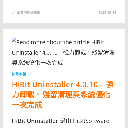
在
留言功能已關閉
2026-03-16
〈DELETE.ON.REBOOT
最
新
中
文
版
下
載
與
使
用
教
學
|
輕
鬆
移除軟體
刪
除
HiBit Uninstaller 4.0.10 – 強
無
法
刪
力卸載、殘留清理與系統優化
除
的
檔
一次完成
案
與
資
料
HiBit Uninstaller
是由
HiBitSoftware
夾〉
中