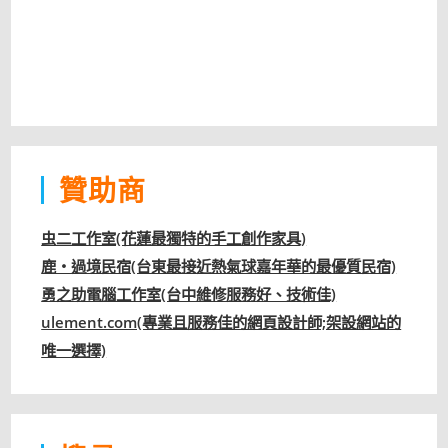
贊助商
虫二工作室(花蓮最獨特的手工創作家具)
鹿‧過境民宿(台東最接近熱氣球嘉年華的最優質民宿)
勇之助電腦工作室(台中維修服務好、技術佳)
ulement.com(專業且服務佳的網頁設計師;架設網站的
唯一選擇)