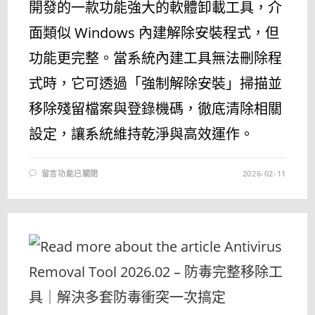
開發的一款功能強大的軟體卸載工具，介
面類似 Windows 內建解除安裝程式，但
功能更完整。當系統內建工具無法刪除程
式時，它可透過「強制解除安裝」掃描並
移除殘留檔案與登錄機碼，徹底清除相關
設定，讓系統維持乾淨與高效運作。
在
留言功能已關閉
2026-02-11
〈HIBIT
UNINSTALLER
4.0.10
–
強
力
卸
載、
殘
留
清
理
與
系
統