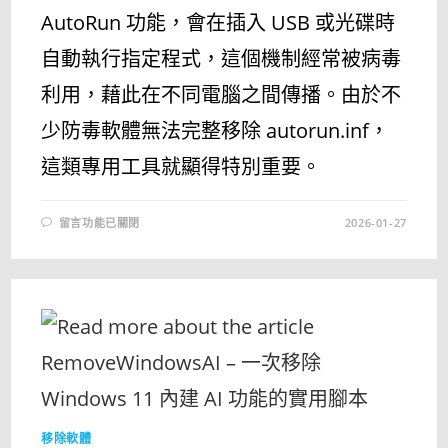
AutoRun 功能，會在插入 USB 或光碟時
自動執行指定程式，這個機制經常被病毒
利用，藉此在不同電腦之間傳播。由於不
少防毒軟體無法完整移除 autorun.inf，
這類專用工具就顯得特別重要。
在
留言功能已關閉
2026-01-27
〈[更
新]
快
速
掃
描
並
移
除
USB
自
動
執
行
病
毒
移除軟體
–