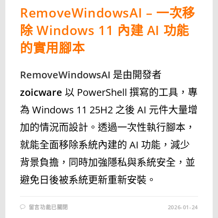
AUTORUN
RemoveWindowsAI – 一次移
FILE
REMOVER
6.0〉
除 Windows 11 內建 AI 功能
中
的實用腳本
RemoveWindowsAI
是由開發者
zoicware
以 PowerShell 撰寫的工具，專
為 Windows 11 25H2 之後 AI 元件大量增
加的情況而設計。透過一次性執行腳本，
就能全面移除系統內建的 AI 功能，減少
背景負擔，同時加強隱私與系統安全，並
避免日後被系統更新重新安裝。
在
留言功能已關閉
2026-01-24
〈REMOVEWINDOWSAI