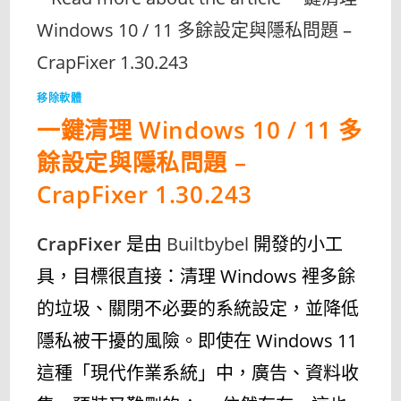
整
移
除
工
具
｜
解
決
移除軟體
多
套
一鍵清理 Windows 10 / 11 多
防
毒
衝
餘設定與隱私問題 –
突
一
次
CrapFixer 1.30.243
搞
定〉
中
CrapFixer
是由
Builtbybel
開發的小工
具，目標很直接：清理 Windows 裡多餘
的垃圾、關閉不必要的系統設定，並降低
隱私被干擾的風險。即使在 Windows 11
這種「現代作業系統」中，廣告、資料收