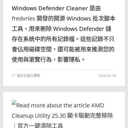
Windows Defender Cleaner
是由
fredvries
開發的開源 Windows 批次腳本
工具，用來刪除 Windows Defender 儲
存在系統中的所有記錄檔。這些記錄不只
會佔用磁碟空間，還可能被用來推測您的
使用與瀏覽行為，影響隱私。
在
留言功能已關閉
2026-02-08
〈WINDOWS
DEFENDER
CLEANER
1.5
–
一
鍵
清
除
DEFENDER
記
錄、
保
護