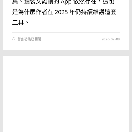
集、預裝又難刪的 App 依然存在，這也
是為什麼作者在 2025 年仍持續維護這套
工具。
在
留言功能已關閉
2026-02-08
〈一
鍵
清
理
WINDOWS
10
/
11
多
餘
設
定
與
隱
私
問
題
–
CRAPFIXER
1.30.243〉
中