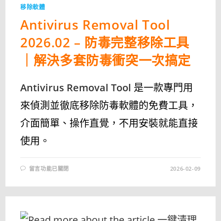
優
移除軟體
化
一
Antivirus Removal Tool
次
完
成〉
2026.02 – 防毒完整移除工具
中
｜解決多套防毒衝突一次搞定
Antivirus Removal Tool
是一款專門用
來偵測並徹底移除防毒軟體的免費工具，
介面簡單、操作直覺，不用安裝就能直接
使用。
在
留言功能已關閉
2026-02-09
〈ANTIVIRUS
REMOVAL
TOOL
2026.02
–
防
毒
完