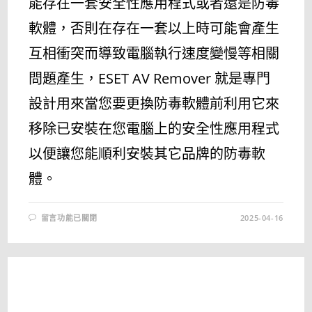
能存在一套安全性應用程式或者還是防毒
軟體，否則在存在一套以上時可能會產生
互相衝突而導致電腦執行速度變慢等相關
問題產生，ESET AV Remover 就是專門
設計用來當您要更換防毒軟體前利用它來
移除已安裝在您電腦上的安全性應用程式
以便讓您能順利安裝其它品牌的防毒軟
體。
在
留言功能已關閉
2025-04-16
〈[更
新]
ESET
AV
REMOVER
1.6.10.0
–
防
毒
軟