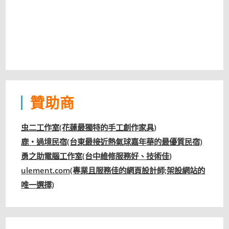
贊助商
虫二工作室(花蓮最獨特的手工創作家具)
鹿‧過境民宿(台東最接近熱氣球嘉年華的最優質民宿)
勇之助電腦工作室(台中維修服務好、技術佳)
ulement.com(專業且服務佳的網頁設計師;架設網站的
唯一選擇)