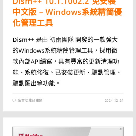
Dism++ 10.1.1002.2 免安裝
中文版 – Windows系統精簡優
化管理工具
Dism++
是由
初雨團隊
開發的一款強大
的Windows系統精簡管理工具，採用微
軟內部API編寫，具有豐富的更新清理功
能、系統修復、已安裝更新、驅動管理、
驅動匯出等功能。
在
留言功能已關閉
2024-12-24
〈DISM++
10.1.1002.2
免
安
裝
中
文
版
–