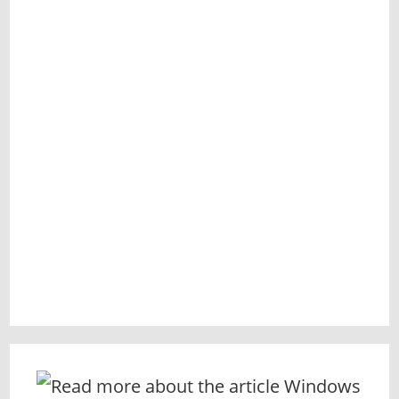
MCAFEE
產
品
移
除
工
具〉
中