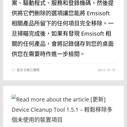
案、驅動程式、服務和登錄機碼，然後提
供將它們刪除的選項讓您能將 Emsisoft
相關產品所留下的任何項目完全移除。一
旦掃瞄完成後，如果有發現 Emsisoft 相
關的任何產品，會將記錄儲存到您的桌面
供您在需要時作進一步檢閱。
在
留言功能已關閉
2025-10-19
〈[更
新]
EMSISOFT
CLEAN
2025.9.0.12689
–
移
除
EMSISOFT
相
關
產
品〉
中