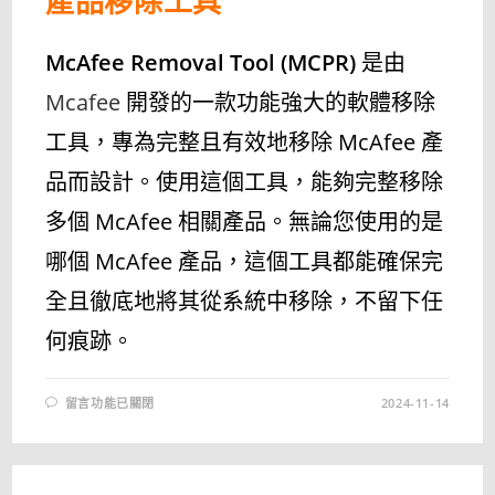
產品移除工具
McAfee Removal Tool (MCPR)
是由
Mcafee
開發的一款功能強大的軟體移除
工具，專為完整且有效地移除 McAfee 產
品而設計。使用這個工具，能夠完整移除
多個 McAfee 相關產品。無論您使用的是
哪個 McAfee 產品，這個工具都能確保完
全且徹底地將其從系統中移除，不留下任
何痕跡。
在
留言功能已關閉
2024-11-14
〈MCAFEE
REMOVAL
TOOL
(MCPR)
10.5.374.0
–