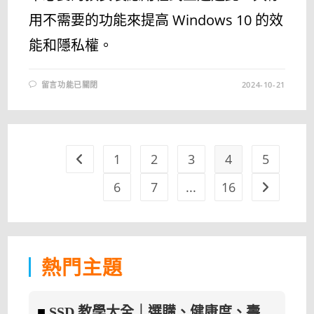
用不需要的功能來提高 Windows 10 的效
能和隱私權。
在
留言功能已關閉
2024-10-21
〈WINDOWS
10
BLOAT
REMOVER
AND
TWEAKER
5.0
免
1
2
3
4
5
Go to the previous page
安
裝
版
6
7
...
16
Go to the 
–
WIN10
預
裝
軟
體
卸
載
熱門主題
工
具〉
中
■
SSD 教學大全｜選購、健康度、壽