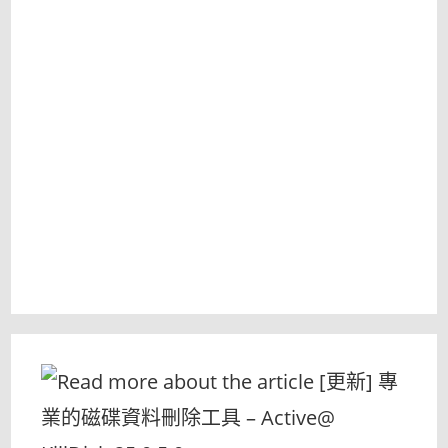
體
移
除
工
具〉
中