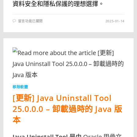
資料安全和隱私保護的理想選擇。
在
留言功能已關閉
2025-01-14
〈[更
新]
專
業
的
磁
碟
資
料
刪
除
工
具
–
ACTIVE@
KILLDISK
移除軟體
25.0.5.0〉
中
[更新] Java Uninstall Tool
25.0.0.0 – 卸載過時的 Java 版
本
Java Uninstall Tool
是由
Oracle 甲骨文