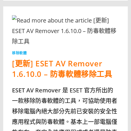
DEVICE
CLEANUP
TOOL
1.5.1
–
輕
鬆
移
除
多
個
未
使
用
移除軟體
的
裝
[更新] ESET AV Remover
置
項
目〉
1.6.10.0 – 防毒軟體移除工具
中
ESET AV Remover
是 ESET 官方所出的
一款移除防毒軟體的工具，可協助使用者
移除電腦內絕大部分先前已安裝的安全性
應用程式與防毒軟體。基本上一部電腦僅