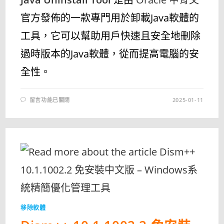
官方發佈的一款專門用於卸載Java軟體的
工具，它可以幫助用戶快速且安全地刪除
過時版本的Java軟體，從而提高電腦的安
全性。
在
留言功能已關閉
2025-01-11
〈[更
新]
JAVA
UNINSTALL
TOOL
25.0.0.0
–
卸
載
過
時
的
JAVA
版
本〉
中
移除軟體