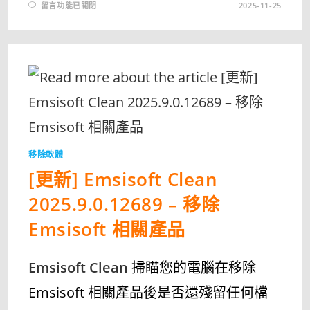
在
留言功能已關閉
2025-11-25
〈[更
新]
UNINSTALL
TOOL
PORTABLE
3.8.1.5740
免
安
裝
中
文
版
–
軟
體
徹
移除軟體
底
移
[更新] Emsisoft Clean
除
卸
載
2025.9.0.12689 – 移除
工
具〉
中
Emsisoft 相關產品
Emsisoft Clean
掃瞄您的電腦在移除
Emsisoft 相關產品後是否還殘留任何檔