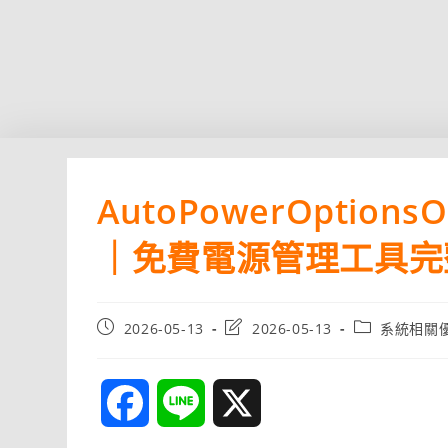
AutoPowerOpti
｜免費電源管理工具完
Post
Post
Post
2026-05-13
2026-05-13
系統相關
published:
last
category:
modified:
F
L
X