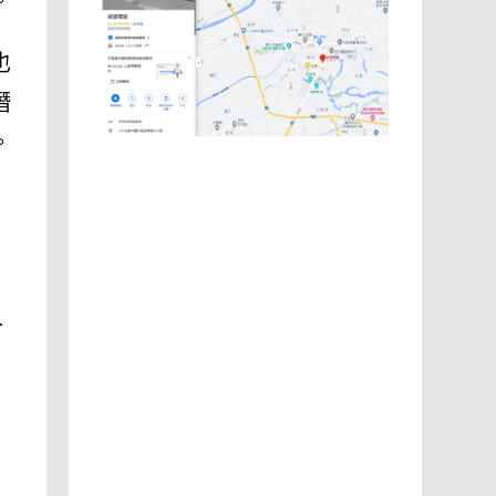
。
也
潛
。
於