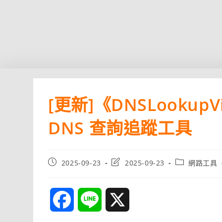
[更新]《DNSLookup
DNS 查詢追蹤工具
Post
Post
Post
2025-09-23
2025-09-23
網路工具
published:
last
category:
modified:
F
L
X