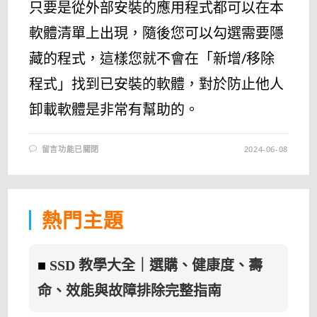
只要是從外部安裝的應用程式都可以在本
軟體清單上出現，隨後您可以勾選需要隱
藏的程式，這樣您就不會在「新增/移除
程式」找到已安裝的軟體，對於防止他人
卸載軟體是非常有幫助的。
在
留言功能已關閉
2024-06-08
〈HIDE
FROM
UNINSTALL
LIST
免
安
裝
熱門主題
中
文
版
–
隱
■
SSD 教學大全｜選購、健康度、壽
藏
已
安
命、效能與故障排除完整指南
裝
程
式〉