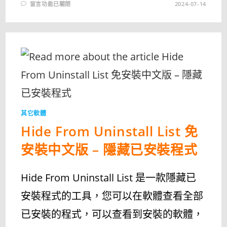
在
留言功能已關閉
2024-07-14
〈隱
藏
「應
用
程
式
與
功
能」
中
的
應
用
程
式
HIDE
其它軟體
FROM
UNINSTALL
Hide From Uninstall List 免
LIST
1.1〉
中
安裝中文版 – 隱藏已安裝程式
Hide From Uninstall List 是一款隱藏已
安裝程式的工具，您可以在軟體查看全部
已安裝的程式，可以查看到安裝的軟體，