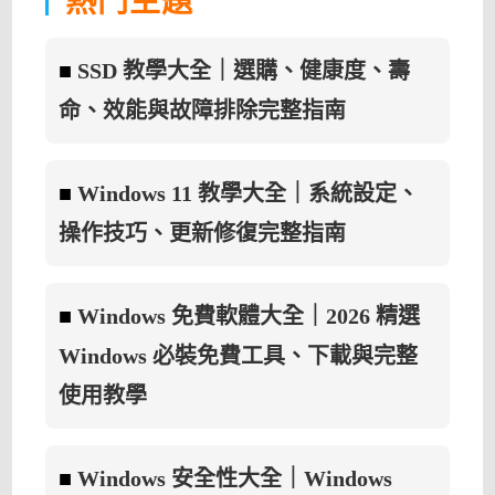
案
數
位
簽
章？
■
SSD 教學大全｜選購、健康度、壽
快
速
確
命、效能與故障排除完整指南
認
檔
案
是
否
安
■
Windows 11 教學大全｜系統設定、
全
與
操作技巧、更新修復完整指南
未
被
竄
改〉
中
■
Windows 免費軟體大全｜2026 精選
Windows 必裝免費工具、下載與完整
使用教學
■
Windows 安全性大全｜Windows