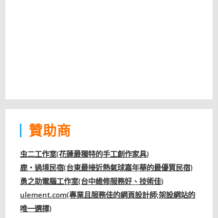
贊助商
虫二工作室(花蓮最獨特的手工創作家具)
鹿‧過境民宿(台東最接近熱氣球嘉年華的最優質民宿)
勇之助電腦工作室(台中維修服務好、技術佳)
ulement.com(專業且服務佳的網頁設計師;架設網站的
唯一選擇)