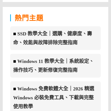
PASSWORDFOX
1.75
免
安
裝
熱門主題
中
文
版
–
FIREFOX
■
SSD 教學大全｜選購、健康度、壽
密
碼
找
命、效能與故障排除完整指南
回
工
具〉
中
■
Windows 11 教學大全｜系統設定、
操作技巧、更新修復完整指南
■
Windows 免費軟體大全｜2026 精選
Windows 必裝免費工具、下載與完整
使用教學