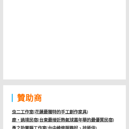
贊助商
虫二工作室(花蓮最獨特的手工創作家具)
鹿‧過境民宿(台東最接近熱氣球嘉年華的最優質民宿)
勇之助電腦工作室(台中維修服務好、技術佳)