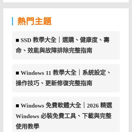
DESKTOP
INFO
3.21.0
免
安
熱門主題
裝
中
文
版
–
■
SSD 教學大全｜選購、健康度、壽
桌
面
顯
命、效能與故障排除完整指南
示
系
統
資
訊〉
中
■
Windows 11 教學大全｜系統設定、
操作技巧、更新修復完整指南
■
Windows 免費軟體大全｜2026 精選
Windows 必裝免費工具、下載與完整
使用教學