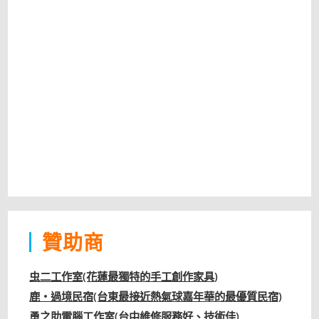
贊助商
虫二工作室(花蓮最獨特的手工創作家具)
鹿‧過境民宿(台東最接近熱氣球嘉年華的最優質民宿)
勇之助電腦工作室(台中維修服務好、技術佳)